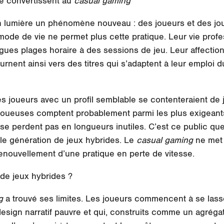
e convertissent au
casual gaming
n lumière un phénomène nouveau : des joueurs et des jo
ode de vie ne permet plus cette pratique. Leur vie profes
es plages horaire à des sessions de jeu. Leur affection
ournent ainsi vers des titres qui s’adaptent à leur emploi 
des joueurs avec un profil semblable se contenteraient de
 joueuses comptent probablement parmi les plus exigeants.
 se perdent pas en longueurs inutiles. C’est ce public que
le génération de jeux hybrides. Le
casual gaming
ne met 
enouvellement d’une pratique en perte de vitesse.
de jeux hybrides ?
ng
a trouvé ses limites. Les joueurs commencent à se las
esign narratif pauvre et qui, construits comme un agrégat i