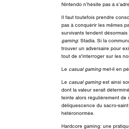
Nintendo n’hésite pas à s’ad
Il faut toutefois prendre con
pas à conquérir les mêmes pa
survivants tendent désormais
gaming
: Stadia. Si la commun
trouver un adversaire pour exis
tout de s'interroger sur les 
Le
casual gaming
met-il en pér
Le
casual gaming
est ainsi s
dont la valeur serait détermin
teinte alors régulièrement d
déliquescence du sacro-sain
hétéronormée.
Hardcore gaming: une pratiqu