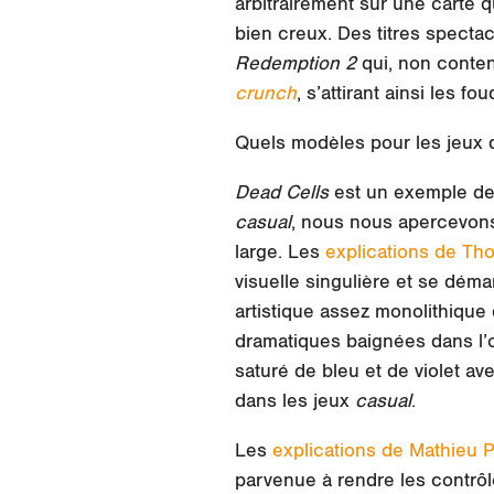
arbitrairement sur une carte q
bien creux. Des titres spectac
Redemption 2
qui, non conten
crunch
, s’attirant ainsi les 
Quels modèles pour les jeux 
Dead Cells
est un exemple de j
casual
, nous nous apercevo
large. Les
explications de Th
visuelle singulière
et se déma
artistique assez monolithique 
dramatiques baignées dans l’o
saturé de bleu et de violet a
dans les jeux
casual
.
Les
explications de Mathieu P
parvenue à rendre les contrô