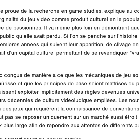
 de proue de la recherche en game studies, explique au c
ginalité du jeu vidéo
comme produit culturel en le popular
e de passionnés. Il va même plus loin en démontrant que l
ublic qu’elle avait perdu. Si l’on se penche sur l’histoire
remières années qui suivent leur apparition, de clivage entre
t d’un capital culturel permettant de se revendiquer “vra
c conçus de manière à ce que les mécaniques de jeu soie
mûrisse et que les principes de base soient maîtrisés du
puissent exploiter implicitement des règles devenues univ
eurs décennies de
culture vidéoludique
empilées. Les nouv
 des jeux qui requièrent la connaissance de conventions
ut pas se reposer uniquement sur un marché aussi étroit et
 plus large afin de répondre aux attentes de différents p