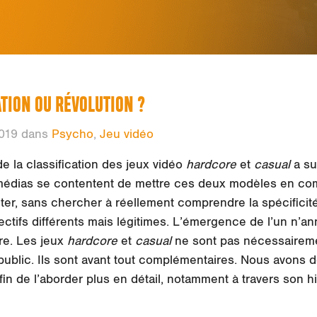
TION OU RÉVOLUTION ?
019 dans
Psycho
,
Jeu vidéo
e la classification des jeux vidéo
hardcore
et
casual
a su
édias se contentent de mettre ces deux modèles en com
éditer, sans chercher à réellement comprendre la spécific
tifs différents mais légitimes. L’émergence de l’un n’an
tre. Les jeux
hardcore
et
casual
ne sont pas nécessaireme
blic. Ils sont avant tout complémentaires. Nous avons dé
n de l’aborder plus en détail, notamment à travers son hi