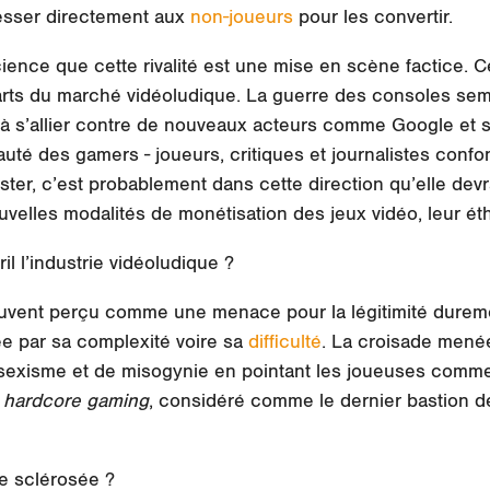
resser directement aux
non-joueurs
pour les convertir.
science que cette rivalité est une mise en scène factice.
rts du marché vidéoludique. La
guerre des consoles
semb
 à s’allier contre de nouveaux acteurs comme Google et 
auté des gamers - joueurs, critiques et journalistes confo
ter, c’est probablement dans cette direction qu’elle devrait
nouvelles modalités de monétisation des jeux vidéo, leur 
il l’industrie vidéoludique ?
ouvent perçu comme une menace pour la légitimité dure
ée par sa complexité voire sa
difficulté
. La croisade mené
e sexisme et de misogynie en pointant les joueuses comme
t
hardcore gaming
, considéré comme le dernier bastion d
e sclérosée ?