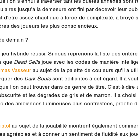
ue l’on s’ennui à traverser tant les quêtes annexes sont r
ulaires jusqu’à la démesure ont fini par décevoir leur pub
t d’être assez chaotique à force de complexité, a broyé
foudres des joueurs les plus consciencieux.
de demain ?
eu hybride réussi. Si nous reprenons la liste des critères
ns que
Dead Cells
joue avec les codes de manière intellige
omas Vasseur
au sujet de la palette de couleurs qu'il a ut
rquer des
Dark Souls
sont édifiantes à cet égard. Il a voul
que l’on peut trouver dans ce genre de titre. C’est-à-dir
bscurité et les dégradés de gris et de marron. Il a chois
vec des ambiances lumineuses plus contrastées, proche de
istol
au sujet de la jouabilité montrent également commen
les agréables et à donner
un sentiment de fluidité
aux joue