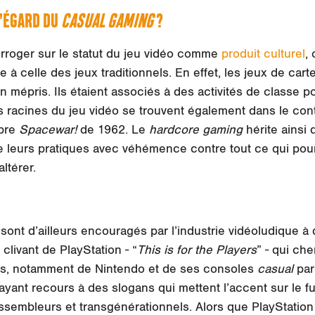
L’ÉGARD DU
CASUAL GAMING
?
erroger sur le statut du jeu vidéo comme
produit culturel
,
e à celle des jeux traditionnels. En effet, les jeux de cart
n mépris. Ils étaient associés à des activités de classe po
s racines du jeu vidéo se trouvent également dans le cont
èbre
Spacewar!
de 1962. Le
hardcore gaming
hérite ainsi d
e leurs pratiques avec véhémence contre tout ce qui pou
ltérer.
sont d’ailleurs encouragés par l’industrie vidéoludique à
livant de PlayStation - “
This is for the Players
” - qui ch
s, notamment de Nintendo et de ses consoles
casual
par
yant recours à des slogans qui mettent l’accent sur le fu
assembleurs et transgénérationnels. Alors que PlayStation