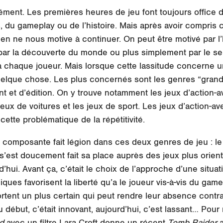
rcément. Les premières heures de jeu font toujours office 
, du gameplay ou de l’histoire. Mais après avoir compris 
rien ne nous motive à continuer. On peut être motivé par l’
ar la découverte du monde ou plus simplement par le seul
 chaque joueur. Mais lorsque cette lassitude concerne un 
uelque chose. Les plus concernés sont les genres “grand p
 et d’édition. On y trouve notamment les jeux d’action-av
eux de voitures et les jeux de sport. Les jeux d’action-a
cette problématique de la répétitivité.
composante fait légion dans ces deux genres de jeu : 
 s’est doucement fait sa place auprès des jeux plus orien
hui. Avant ça, c’était le choix de l’approche d’une situat
ues favorisent la liberté qu’a le joueur vis-à-vis du game
tent un plus certain qui peut rendre leur absence contrai
début, c’était innovant, aujourd’hui, c’est lassant… Pour r
d
avec un filtre Lara Croft donne un récent
Tomb Raider
a