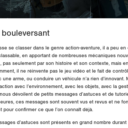
t bouleversant
sse se classer dans le genre action-aventure, il a peu 
lassable, en apportant de nombreuses mécaniques nouvell
c, pas seulement par son histoire et son contexte, mais e
ent, il ne réinvente pas le jeu vidéo et le fait de contr
c une arme, ou conduire un véhicule n’a rien d’innovant. M
raction avec l’environnement, avec les objets, avec la ges
 nous dévoilent de petits messages d’astuces et de tutorie
eures, ces messages sont souvent vus et revus et ne fon
nt pour confirmer ce que l’on connaît déjà.
essages d’astuces sont présents en grand nombre durant 