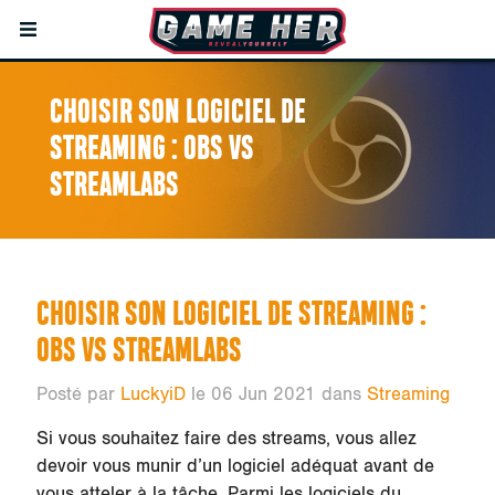
CHOISIR SON LOGICIEL DE
STREAMING : OBS VS
STREAMLABS
CHOISIR SON LOGICIEL DE STREAMING :
OBS VS STREAMLABS
Posté par
LuckyiD
le 06 Jun 2021 dans
Streaming
Si vous souhaitez faire des streams, vous allez
devoir vous munir d’un logiciel adéquat avant de
vous atteler à la tâche. Parmi les logiciels du