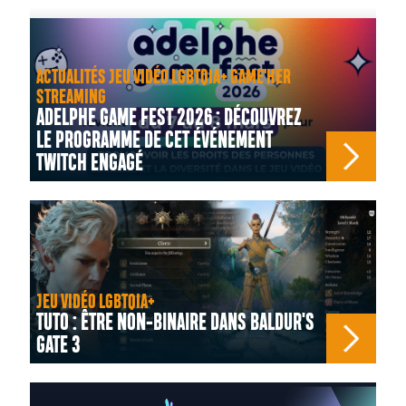
ACTUALITÉS JEU VIDÉO LGBTQIA+ GAME'HER
STREAMING
ADELPHE GAME FEST 2026 : DÉCOUVREZ
LE PROGRAMME DE CET ÉVÉNEMENT
TWITCH ENGAGÉ
JEU VIDÉO LGBTQIA+
TUTO : ÊTRE NON-BINAIRE DANS BALDUR'S
GATE 3