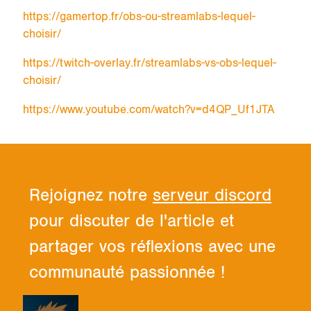
https://gamertop.fr/obs-ou-streamlabs-lequel-
choisir/
https://twitch-overlay.fr/streamlabs-vs-obs-lequel-
choisir/
https://www.youtube.com/watch?v=d4QP_Uf1JTA
Rejoignez notre
serveur discord
pour discuter de l'article et
partager vos réflexions avec une
communauté passionnée !