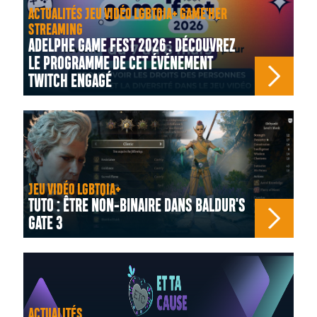
ACTUALITÉS JEU VIDÉO LGBTQIA+ GAME'HER
STREAMING
ADELPHE GAME FEST 2026 : DÉCOUVREZ
LE PROGRAMME DE CET ÉVÉNEMENT
TWITCH ENGAGÉ
JEU VIDÉO LGBTQIA+
TUTO : ÊTRE NON-BINAIRE DANS BALDUR'S
GATE 3
ACTUALITÉS