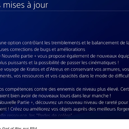
e
God of War
, sur PS4