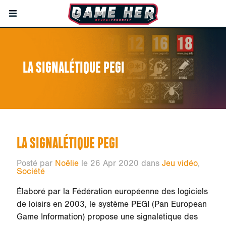
LA SIGNALÉTIQUE PEGI
LA SIGNALÉTIQUE PEGI
Posté par
Noëlie
le 26 Apr 2020 dans
Jeu vidéo
,
Société
Élaboré par la Fédération européenne des logiciels
de loisirs en 2003, le système PEGI (Pan European
Game Information) propose une signalétique des