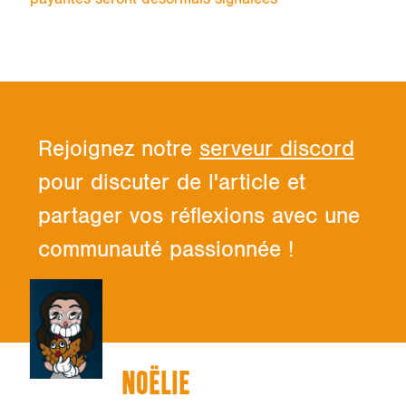
Rejoignez notre
serveur discord
pour discuter de l'article et
partager vos réflexions avec une
communauté passionnée !
NOËLIE