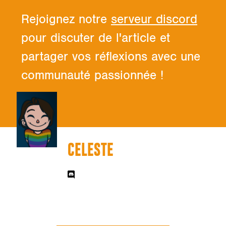
Rejoignez notre
serveur discord
pour discuter de l'article et
partager vos réflexions avec une
communauté passionnée !
CELESTE