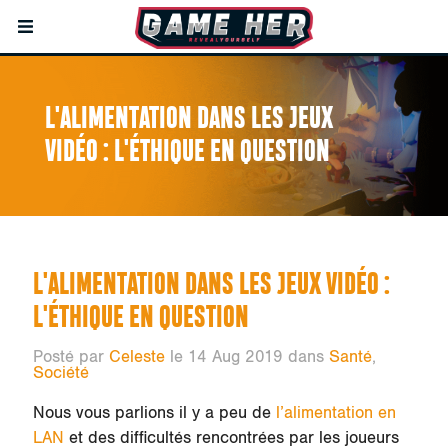
L'ALIMENTATION DANS LES JEUX
VIDÉO : L'ÉTHIQUE EN QUESTION
L'ALIMENTATION DANS LES JEUX VIDÉO :
L'ÉTHIQUE EN QUESTION
Posté par
Celeste
le 14 Aug 2019 dans
Santé
,
Société
Nous vous parlions il y a peu de
l’alimentation en
LAN
et des difficultés rencontrées par les joueurs