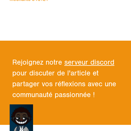
Rejoignez notre
serveur discord
pour discuter de l'article et
partager vos réflexions avec une
communauté passionnée !