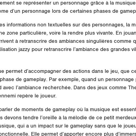
ilement se représenter un personnage grâce à la musique
ème d’un personnage lors de certaines phases de gamep
es informations non textuelles sur des personnages, la mu
e zone particulière, voire la rendre plus vivante. En joua
rrivent à
retranscrire
des ambiances singulières comme qu
isation jazzy pour retranscrire l’ambiance des grandes vi
ique permet d’accompagner des actions dans le jeu, que c
phase de gameplay. Par exemple, quand un personnage p
d
avec l’ambiance recherchée. Dans des jeux comme The
nnemi repère le joueur.
parler de moments de gameplay où la musique est essent
s devons tendre l’oreille à la mélodie de ce petit merdeux
sique, qui a un impact sur le gameplay sans que le joue
onctionnelle
. Elle permet d’apporter encore plus d’immers