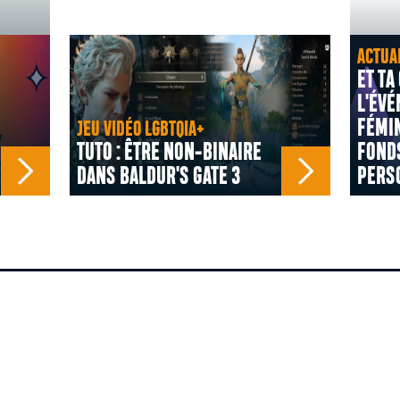
ACTUA
ET TA
L'ÉV
FÉMIN
JEU VIDÉO LGBTQIA+
TUTO : ÊTRE NON-BINAIRE
FOND
DANS BALDUR'S GATE 3
PERS