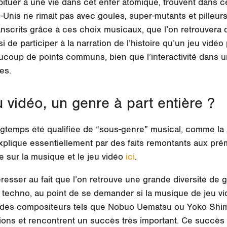
abituer à une vie dans cet enfer atomique, trouvent dans
-Unis ne rimait pas avec goules, super-mutants et pilleur
anscrits grâce à ces choix musicaux, que l’on retrouvera 
 de participer à la narration de l’histoire qu’un jeu vid
ucoup de points communs, bien que l’interactivité dans un
es.
 vidéo, un genre à part entière ?
gtemps été qualifiée de “sous-genre” musical, comme la 
xplique essentiellement par des faits remontants aux pré
le sur la musique et le jeu vidéo
ici
.
esser au fait que l’on retrouve une grande diversité de
la techno, au point de se demander si la musique de jeu 
, des compositeurs tels que Nobuo Uematsu ou Yoko Shi
ons et rencontrent un succès très important. Ce succès e