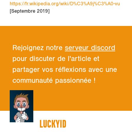
https://fr.wikipedia.org/wiki/D%C3%A9j%C3%A0-vu
[Septembre 2019]
Rejoignez notre
serveur discord
pour discuter de l'article et
partager vos réflexions avec une
communauté passionnée !
LUCKYID