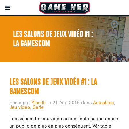
LES SALONS DE JEUX VIDÉO #1 :
LA GAMESCOM
LES SALONS DE JEUX VIDÉO #1 : LA
GAMESCOM
Posté par
Ylonith
le 21 Aug 2019 dans
Actualités
,
Jeu vidéo
,
Série
Les salons de jeux vidéo accueillent chaque année
un public de plus en plus conséquent. Véritable