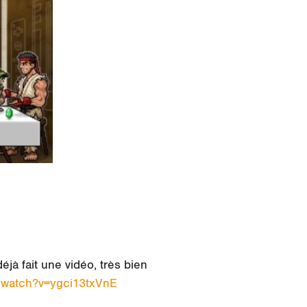
éjà fait une vidéo, très bien
/watch?v=ygci13txVnE