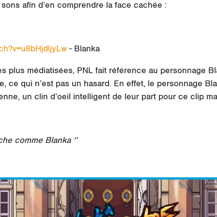
s sons afin d’en comprendre la face cachée :
ch?v=u8bHjdljyLw
-
Blanka
les plus médiatisées, PNL fait référence au personnage
B
e, ce qui n’est pas un hasard. En effet, le personnage
Bl
nne, un clin d’oeil intelligent de leur part pour ce clip m
ouche comme
Blanka
‘’