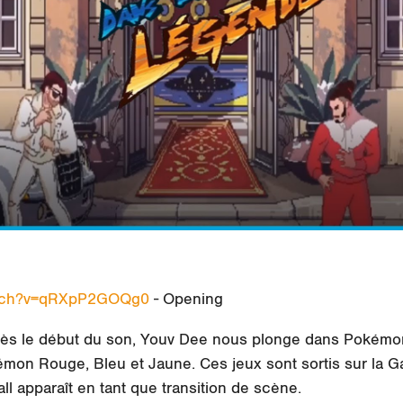
atch?v=qRXpP2GOQg0
- Opening
dès le début du son, Youv Dee nous plonge dans
Pokémo
émon Rouge, Bleu et Jaune. Ces jeux sont sortis sur la
G
all
apparaît en tant que transition de scène.