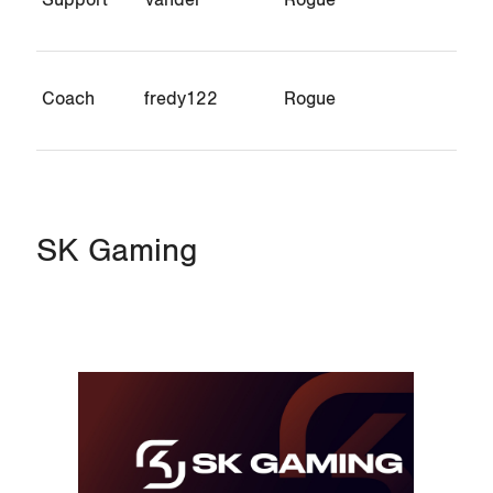
Support
Vander
Rogue
Coach
fredy122
Rogue
SK Gaming