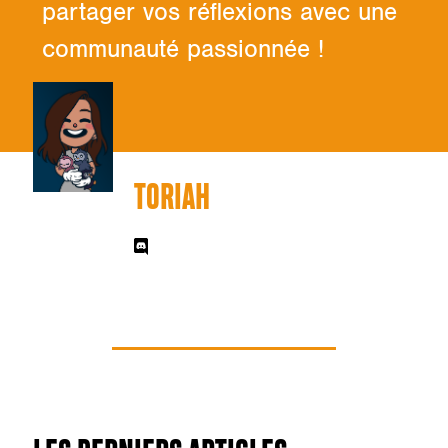
partager vos réflexions avec une
communauté passionnée !
TORIAH