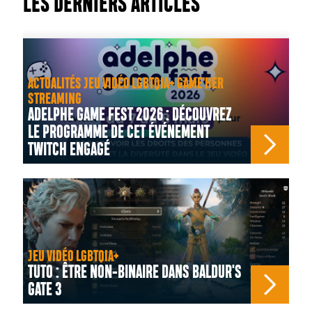
LES DERNIERS ARTICLES
ACTUALITÉS JEU VIDÉO LGBTQIA+ GAME'HER
STREAMING
ADELPHE GAME FEST 2026 : DÉCOUVREZ
LE PROGRAMME DE CET ÉVÉNEMENT
TWITCH ENGAGÉ
JEU VIDÉO LGBTQIA+
TUTO : ÊTRE NON-BINAIRE DANS BALDUR'S
GATE 3