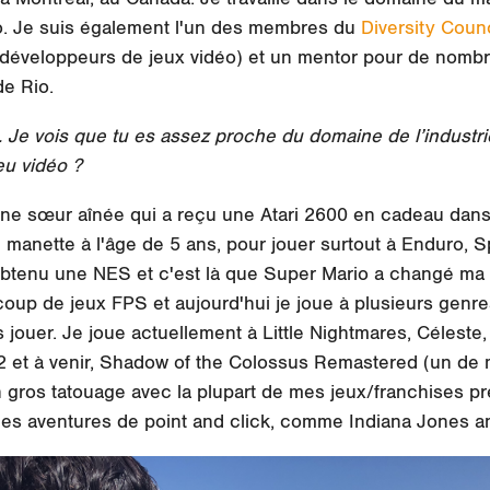
éo. Je suis également l'un des membres du
Diversity Coun
s développeurs de jeux vidéo) et un mentor pour de nombr
de Rio.
 Je vois que tu es assez proche du domaine de l’industrie
jeu vidéo ?
 une sœur aînée qui a reçu une Atari 2600 en cadeau dans 
manette à l'âge de 5 ans, pour jouer surtout à Enduro, 
btenu une NES et c'est là que Super Mario a changé ma 
oup de jeux FPS et aujourd'hui je joue à plusieurs genres 
 jouer. Je joue actuellement à Little Nightmares, Célest
 et à venir, Shadow of the Colossus Remastered (un de m
un gros tatouage avec la plupart de mes jeux/franchises pré
ues aventures de point and click, comme Indiana Jones and