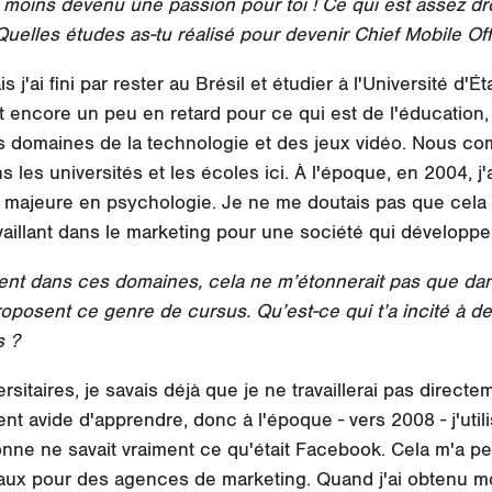
 moins devenu une passion pour toi ! Ce qui est assez drôl
uelles études as-tu réalisé pour devenir Chief Mobile Of
is j'ai fini par rester au Brésil et étudier à l'Université d'É
t encore un peu en retard pour ce qui est de l'éducation
s domaines de la technologie et des jeux vidéo. Nous com
 les universités et les écoles ici. À l'époque, en 2004, j'
ne majeure en psychologie. Je ne me doutais pas que cela
availlant dans le marketing pour une société qui développe
nt dans ces domaines, cela ne m’étonnerait pas que da
roposent ce genre de cursus. Qu’est-ce qui t’a incité à de
s ?
sitaires, je savais déjà que je ne travaillerai pas directe
ment avide d'apprendre, donc à l'époque - vers 2008 - j'uti
ne ne savait vraiment ce qu'était Facebook. Cela m'a pe
aux pour des agences de marketing. Quand j'ai obtenu mon