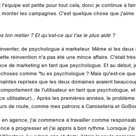
 l'équipe est petite pour tout cela, donc je continue à f
 à monter les campagnes. C'est quelque chose que j'aime f
ton métier ? Et qu’est-ce qui t’as le plus aidé ?
 réinventer, de psychologue à marketeur. Même si les deu
te réinvention n'a pas été une mince affaire. C'était trè
ce de marketing en tant que psychologue. Et au début, j
choses comme "tu es psychologue ? Mais qu'est-ce que ç
 à maintes reprises que les deux domaines avaient beauc
mportement de l'utilisateur en tant que psychologue, et q
ce utilisateur)... Après les premières années, le problème 
ours de route, comme mes patrons à Camiseteria et GoBo
 en agence, j'ai commencé à travailler comme responsabl
ncé à progresser et j'ai appris à bon rythme. Lorsque j