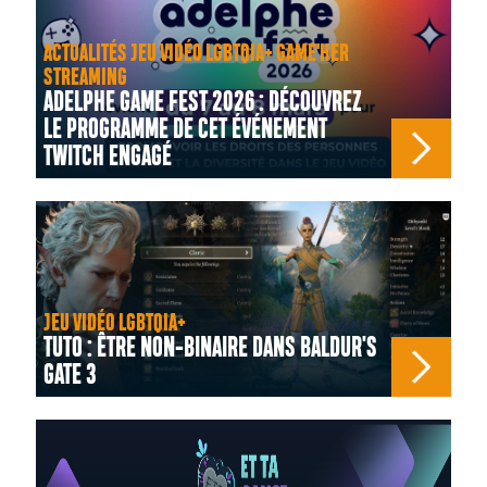
ACTUALITÉS JEU VIDÉO LGBTQIA+ GAME'HER
STREAMING
ADELPHE GAME FEST 2026 : DÉCOUVREZ
LE PROGRAMME DE CET ÉVÉNEMENT
TWITCH ENGAGÉ
JEU VIDÉO LGBTQIA+
TUTO : ÊTRE NON-BINAIRE DANS BALDUR'S
GATE 3