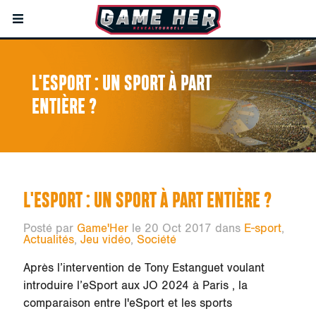
L'ESPORT : UN SPORT À PART
ENTIÈRE ?
L'ESPORT : UN SPORT À PART ENTIÈRE ?
Posté par
Game'Her
le 20 Oct 2017 dans
E-sport
,
Actualités
,
Jeu vidéo
,
Société
Après l’intervention de
Tony Estanguet
voulant
introduire l’eSport aux JO 2024 à Paris , la
comparaison entre l'eSport et les sports