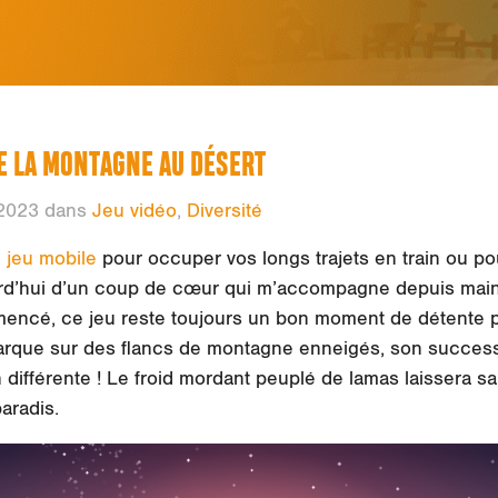
 DE LA MONTAGNE AU DÉSERT
2023 dans
Jeu vidéo
,
Diversité
n
jeu mobile
pour occuper vos longs trajets en train ou pou
ourd’hui d’un coup de cœur qui m’accompagne depuis maint
mencé, ce jeu reste toujours un bon moment de détente p
rque sur des flancs de montagne enneigés, son succes
ifférente ! Le froid mordant peuplé de lamas laissera sa
aradis.