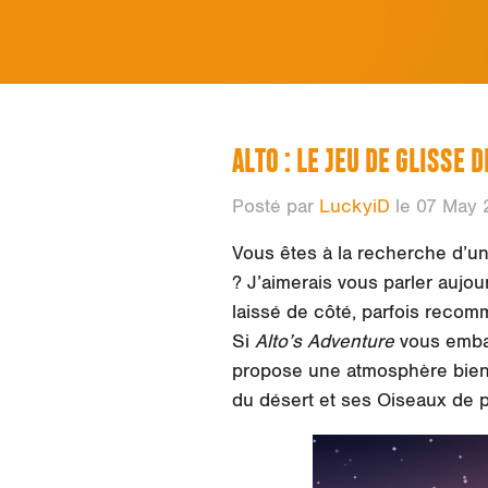
ALTO : LE JEU DE GLISSE
Posté par
LuckyiD
le 07 May 
Vous êtes à la recherche d’u
? J’aimerais vous parler auj
laissé de côté, parfois recom
Si
Alto’s Adventure
vous emba
propose une atmosphère bien d
du désert et ses Oiseaux de p