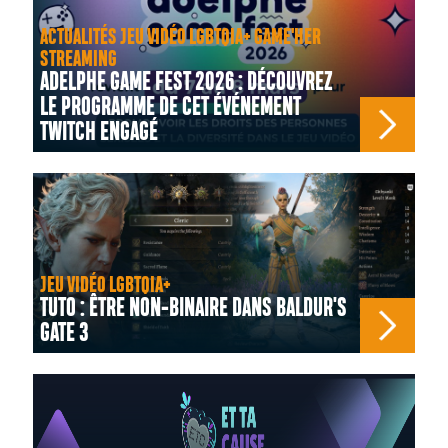
ACTUALITÉS JEU VIDÉO LGBTQIA+ GAME'HER
STREAMING
ADELPHE GAME FEST 2026 : DÉCOUVREZ
LE PROGRAMME DE CET ÉVÉNEMENT
TWITCH ENGAGÉ
JEU VIDÉO LGBTQIA+
TUTO : ÊTRE NON-BINAIRE DANS BALDUR'S
GATE 3