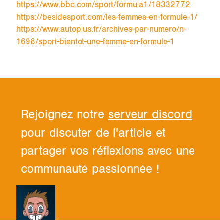
https://www.bbc.com/sport/formula1/18332772
https://besidesport.com/les-femmes-en-formule-1/
https://www.autoplus.fr/archives-par-numero/n-
1696/sport-bientot-une-femme-en-formule-1
Rejoignez notre
serveur discord
pour discuter de l'article et
partager vos réflexions avec une
communauté passionnée !