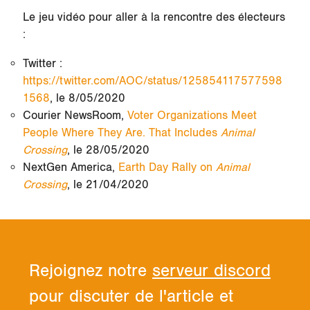
Le jeu vidéo pour aller à la rencontre des électeurs
:
Twitter :
https://twitter.com/AOC/status/125854117577598
1568
, le 8/05/2020
Courier NewsRoom,
Voter Organizations Meet
People Where They Are. That Includes
Animal
Crossing
, le 28/05/2020
NextGen America,
Earth Day Rally on
Animal
Crossing
, le 21/04/2020
Rejoignez notre
serveur discord
pour discuter de l'article et