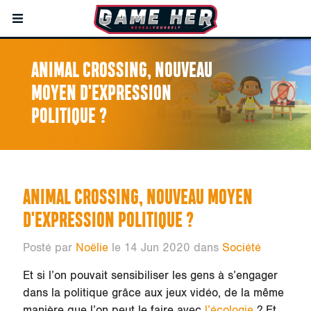
ANIMAL CROSSING, NOUVEAU
MOYEN D'EXPRESSION
POLITIQUE ?
ANIMAL CROSSING, NOUVEAU MOYEN
D'EXPRESSION POLITIQUE ?
Posté par
Noëlie
le 14 Jun 2020 dans
Société
Et si l’on pouvait sensibiliser les gens à s’engager
dans la politique grâce aux jeux vidéo, de la même
manière que l’on peut le faire avec
l’écologie
? Et