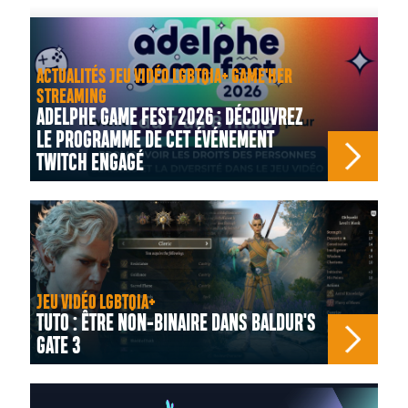
ACTUALITÉS JEU VIDÉO LGBTQIA+ GAME'HER
STREAMING
ADELPHE GAME FEST 2026 : DÉCOUVREZ
LE PROGRAMME DE CET ÉVÉNEMENT
TWITCH ENGAGÉ
JEU VIDÉO LGBTQIA+
TUTO : ÊTRE NON-BINAIRE DANS BALDUR'S
GATE 3