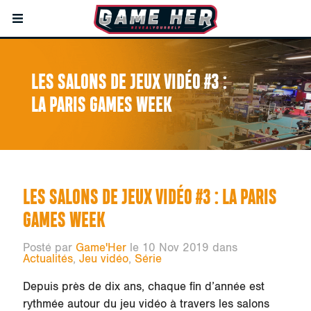
LES SALONS DE JEUX VIDÉO #3 :
LA PARIS GAMES WEEK
LES SALONS DE JEUX VIDÉO #3 : LA PARIS
GAMES WEEK
Posté par
Game'Her
le 10 Nov 2019 dans
Actualités
,
Jeu vidéo
,
Série
Depuis près de dix ans, chaque fin d’année est
rythmée autour du jeu vidéo à travers les salons