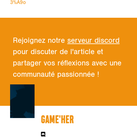
3%A9o
Rejoignez notre
serveur discord
pour discuter de l'article et
partager vos réflexions avec une
communauté passionnée !
GAME'HER