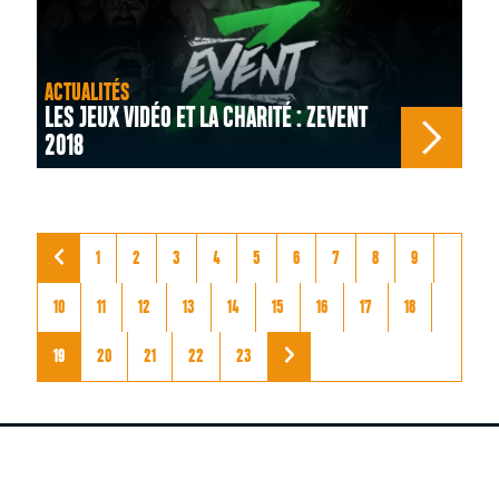
ACTUALITÉS
LES JEUX VIDÉO ET LA CHARITÉ : ZEVENT
2018
1
2
3
4
5
6
7
8
9
10
11
12
13
14
15
16
17
18
19
20
21
22
23