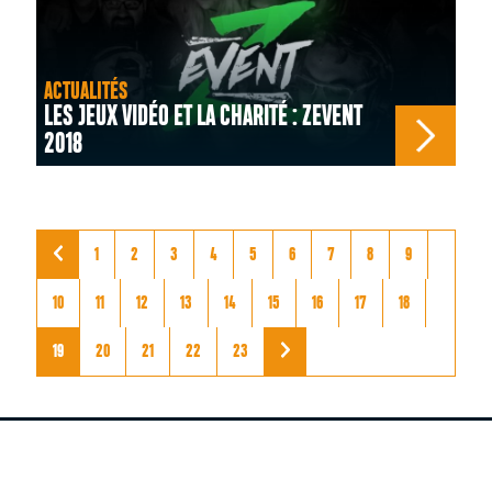
ACTUALITÉS
LES JEUX VIDÉO ET LA CHARITÉ : ZEVENT
2018
1
2
3
4
5
6
7
8
9
10
11
12
13
14
15
16
17
18
19
20
21
22
23