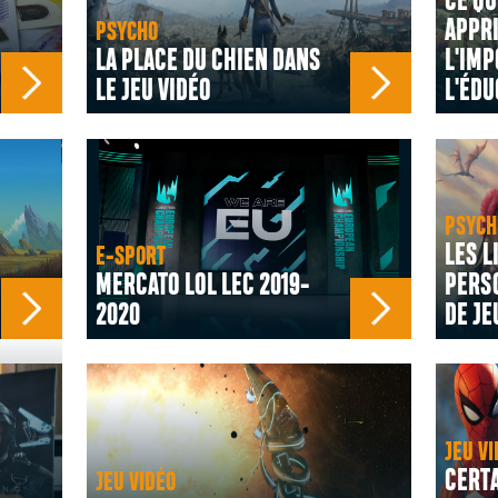
CE QU
APPRI
PSYCHO
LA PLACE DU CHIEN DANS
L'IMP
LE JEU VIDÉO
L'ÉDU
PSYCH
LES L
E-SPORT
MERCATO LOL LEC 2019-
PERSO
2020
DE JE
JEU VI
CERTA
JEU VIDÉO