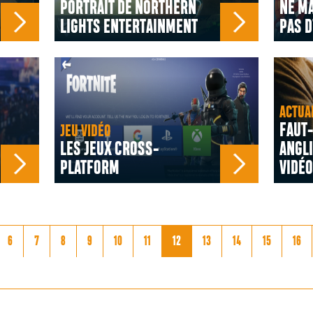
PORTRAIT DE NORTHERN
NE M
LIGHTS ENTERTAINMENT
PAS D
ACTUA
FAUT-
JEU VIDÉO
LES JEUX CROSS-
ANGLI
PLATFORM
VIDÉO
6
7
8
9
10
11
12
13
14
15
16