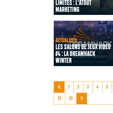
LIMITÉS : L’ATOUT
MARKETING
ACTUALITÉS
LES SALONS DE JEUX VIDÉO
#4 : LA DREAMHACK
WINTER
1
2
3
4
5
22
23