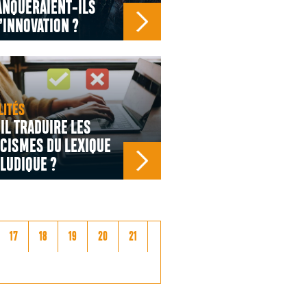
ANQUERAIENT-ILS
’INNOVATION ?
LITÉS
IL TRADUIRE LES
CISMES DU LEXIQUE
LUDIQUE ?
17
18
19
20
21