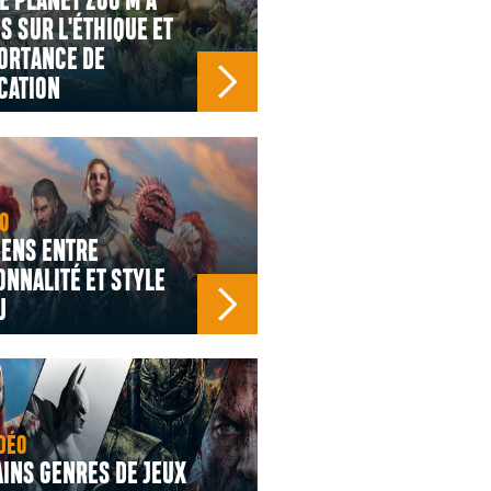
E PLANET ZOO M'A
S SUR L'ÉTHIQUE ET
ORTANCE DE
CATION
O
IENS ENTRE
NNALITÉ ET STYLE
U
DÉO
INS GENRES DE JEUX