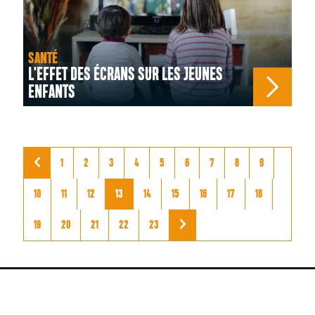
SANTÉ
L'EFFET DES ÉCRANS SUR LES JEUNES
ENFANTS
1
2
3
4
5
6
7
8
9
10
11
12
13
14
15
16
17
18
19
20
21
22
23